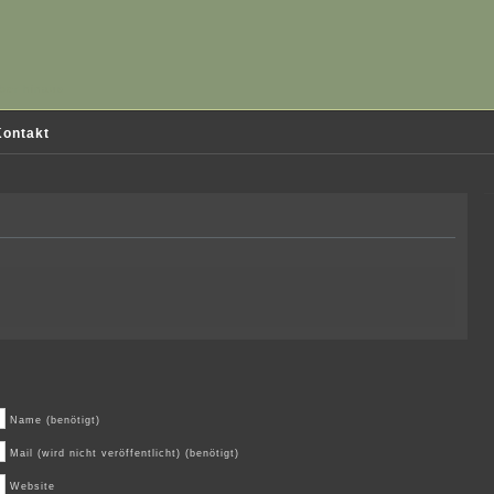
ber hinaus
ontakt
Name (benötigt)
Mail (wird nicht veröffentlicht) (benötigt)
Website