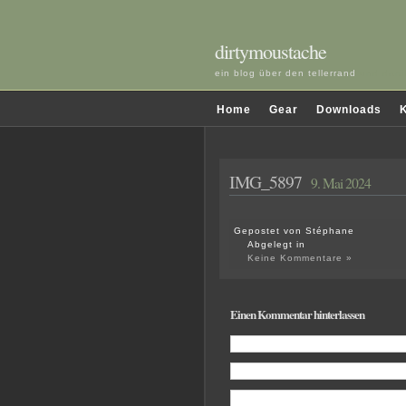
dirtymoustache
ein blog über den tellerrand
und darü
Home
Gear
Downloads
K
IMG_5897
9. Mai 2024
Gepostet von Stéphane
Abgelegt in
Keine Kommentare »
Einen Kommentar hinterlassen