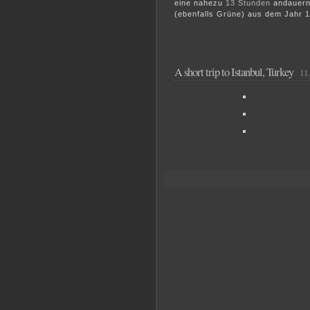
eine nahezu
13 Stunden
andauernd
(ebenfalls Grüne) aus dem Jahr 1
A short trip to Istanbul, Turkey
11