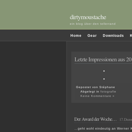
dirtymoustache
ein blog über den tellerrand
und darü
Home
Gear
Downloads
K
Letzte Impressionen aus 2
Gepostet von Stéphane
Abgelegt in
fotografie
Keine Kommentare »
Der Award der Woche…
17. Deze
…geht wohl eindeutig an Werner 