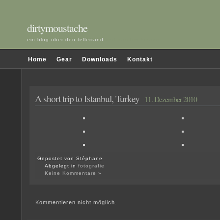
dirtymoustache
ein blog über den tellerrand
und darüber hinaus
Home
Gear
Downloads
Kontakt
A short trip to Istanbul, Turkey
11. Dezember 2010
Gepostet von Stéphane
Abgelegt in
fotografie
Keine Kommentare »
Kommentieren nicht möglich.