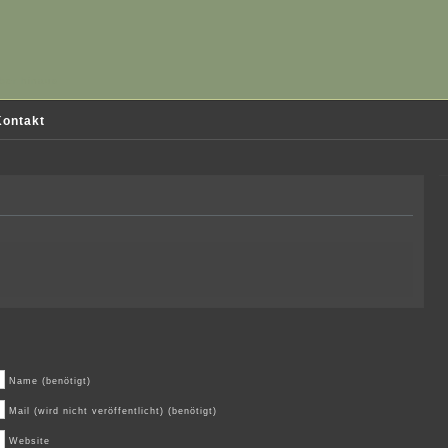
ber hinaus
ontakt
Name (benötigt)
Mail (wird nicht veröffentlicht) (benötigt)
Website