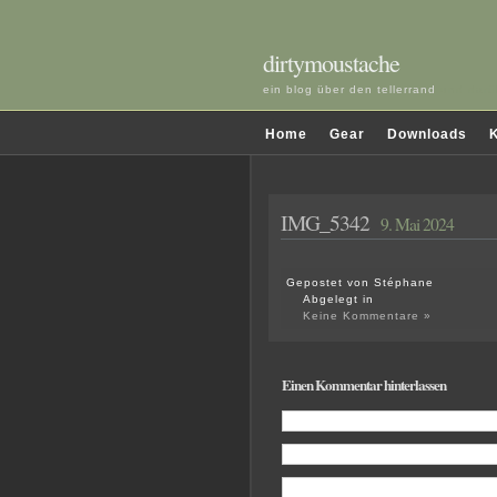
dirtymoustache
ein blog über den tellerrand
und darü
Home
Gear
Downloads
K
IMG_5342
9. Mai 2024
Gepostet von Stéphane
Abgelegt in
Keine Kommentare »
Einen Kommentar hinterlassen