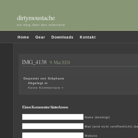
dirtymoustache
ein blog über den tellerrand
und darüber hinaus
Home
Gear
Downloads
Kontakt
IMG_4138
9. Mai 2024
Gepostet von Stéphane
Abgelegt in
Keine Kommentare »
Einen Kommentar hinterlassen
Name (benötigt)
Mail (wird nicht veröffentlicht) (b
Website