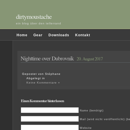
dirtymoustache
ein blog über den tellerrand
und darüber hinaus
Home
Gear
Downloads
Kontakt
Nighttime over Dubrovnik
20. August 2017
Gepostet von Stéphane
Abgelegt in
Keine Kommentare »
Einen Kommentar hinterlassen
Name (benötigt)
Mail (wird nicht veröffentlicht) (b
Website