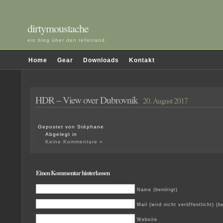
dirtymoustache
ein blog über den tellerrand
und darüber hinaus
Home
Gear
Downloads
Kontakt
HDR – View over Dubrovnik
20. August 2017
Gepostet von Stéphane
Abgelegt in
Keine Kommentare »
Einen Kommentar hinterlassen
Name (benötigt)
Mail (wird nicht veröffentlicht) (b
Website