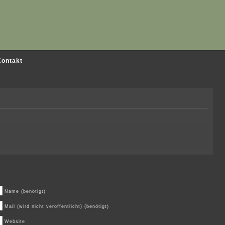
ber hinaus
ontakt
Name (benötigt)
Mail (wird nicht veröffentlicht) (benötigt)
Website