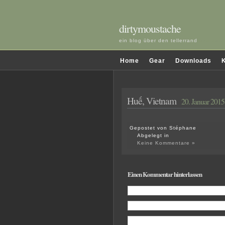
dirtymoustache
ein blog über den tellerrand
und darü
Home
Gear
Downloads
K
Huế, Vietnam
20. Januar 2015
Gepostet von Stéphane
Abgelegt in
Keine Kommentare »
Einen Kommentar hinterlassen