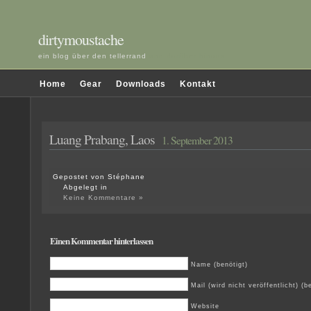
dirtymoustache
ein blog über den tellerrand
und darüber hinaus
Home
Gear
Downloads
Kontakt
Luang Prabang, Laos
1. September 2013
Gepostet von Stéphane
Abgelegt in
Keine Kommentare »
Einen Kommentar hinterlassen
Name (benötigt)
Mail (wird nicht veröffentlicht) (b
Website